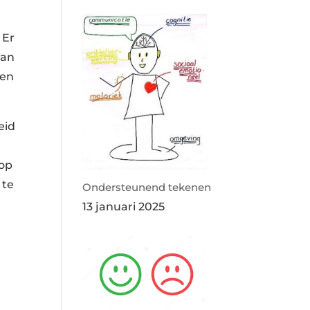
 Er
aan
gen
eid
 op
 te
Ondersteunend tekenen
13 januari 2025