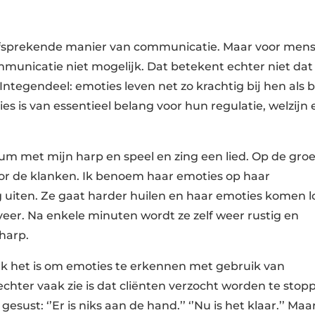
elfsprekende manier van communicatie. Maar voor men
municatie niet mogelijk. Dat betekent echter niet dat 
tegendeel: emoties leven net zo krachtig bij hen als b
es is van essentieel belang voor hun regulatie, welzijn 
m met mijn harp en speel en zing een lied. Op de gro
door de klanken. Ik benoem haar emoties op haar
 uiten. Ze gaat harder huilen en haar emoties komen l
rveer. Na enkele minuten wordt ze zelf weer rustig en
harp.
jk het is om emoties te erkennen met gebruik van
hter vaak zie is dat cliënten verzocht worden te stop
ust: ‘’Er is niks aan de hand.’’ ‘’Nu is het klaar.’’ Maa