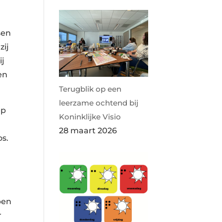
sen
zij
ij
en
Terugblik op een
leerzame ochtend bij
ep
Koninklijke Visio
28 maart 2026
os.
pen
r